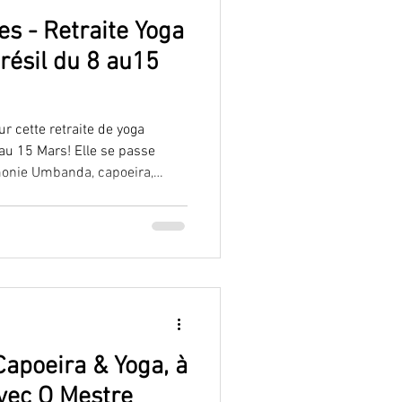
s - Retraite Yoga
résil du 8 au15
r cette retraite de yoga
 au 15 Mars! Elle se passe
monie Umbanda, capoeira,
 de la
nnement ressourçant. N
r si vous avez envie de vivre
 +55 85 987 616263
 Capoeira & Yoga, à
avec O Mestre