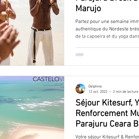
Marujo
Partez pour une semaine immer
authentique du Nordeste brésil
de la capoeira et du yoga dan
sein de l’écolodge Castelo Ve
tous, débutants comme initiés
approfondir la capoeira avec l
profitant des bienfaits du yog
de moments de détente abso
ressourçant.
Delphine
12 oct. 2022
2 min de lecture
Séjour Kitesurf, 
Renforcement Mu
Parajuru Ceara Br
Votre séjour Kitesurf & Renf