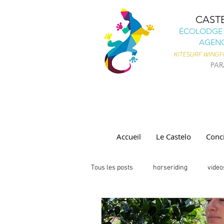
CAST
ÉCOLODGE 
AGENC
KITESURF
WINGFO
PAR
Accueil
Le Castelo
Conci
Tous les posts
horseriding
video
Castelo vendôm
Parajuru