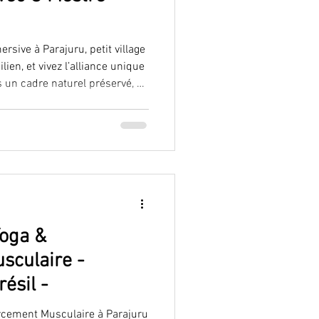
sive à Parajuru, petit village
ien, et vivez l’alliance unique
s un cadre naturel préservé, au
ndom. Ce séjour s’adresse à
, désireux de découvrir ou
e Mestre Marujo, tout en
a, de la gastronomie locale et
lue avec nos massages
Yoga &
sculaire -
ésil -
orcement Musculaire à Parajuru