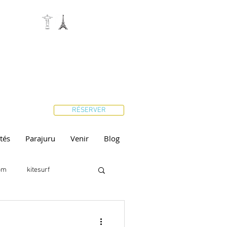
RÉSERVER
ités
Parajuru
Venir
Blog
ôm
kitesurf
ir
Yoga