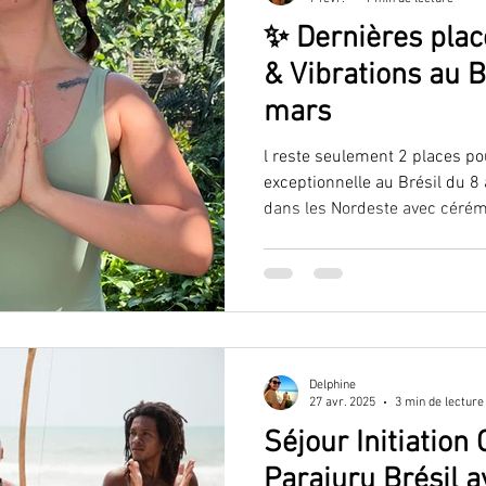
✨ Dernières place
VLOG
découverte
capoeira
& Vibrations au B
mars
l reste seulement 2 places pou
exceptionnelle au Brésil du 8
dans les Nordeste avec céré
balade à cheval et trip en buggy. Une vraie découverte
culture locale dans un enviro
hésitez pas à vite me contacte
cette expérience !! Mon Wa :
Delphine
27 avr. 2025
3 min de lecture
Séjour Initiation
Parajuru Brésil 