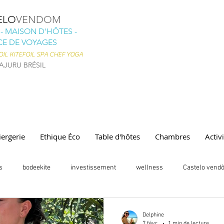
ELO
VENDOM
- MAISON D'HÔTES -
E DE VOYAGES
IL KITEFOIL
SPA CHEF YOGA
AJURU BRÉSIL
ergerie
Ethique Éco
Table d'hôtes
Chambres
Activ
s
bodeekite
investissement
wellness
Castelo vend
ecology
discovers
kitesurf
Coaching kitesurf
Invest
Delphine
7 févr.
1 min de lecture