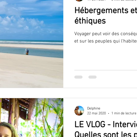
Hébergements et
VLOG
découverte
capoeira
éthiques
Voyager peut voir des conséqu
et sur les peuples qui l'habite
Delphine
22 mai 2020
1 min de lecture
LE VLOG - Interv
Quelles sont les 