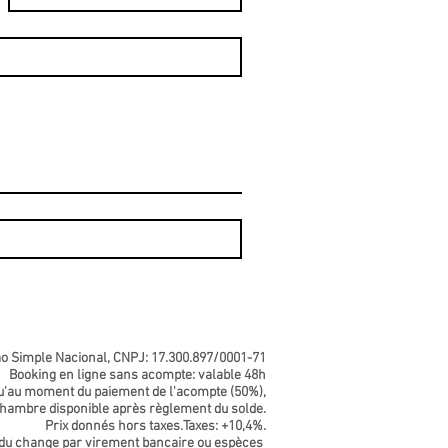
 Simple Nacional,
CNPJ: 17.300.897/0001-71
Booking en ligne sans acompte: valable 48h
qu'au moment du paiement de l'acompte (50%),
hambre disponible après règlement du solde.
Prix donnés hors taxes.Taxes: +10,4%.
 du change par virement bancaire ou espèces