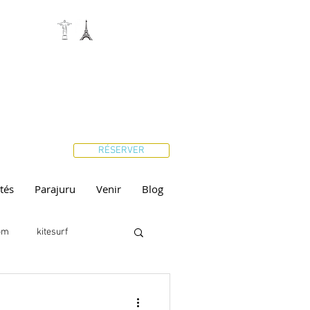
RÉSERVER
ités
Parajuru
Venir
Blog
ôm
kitesurf
ir
Yoga