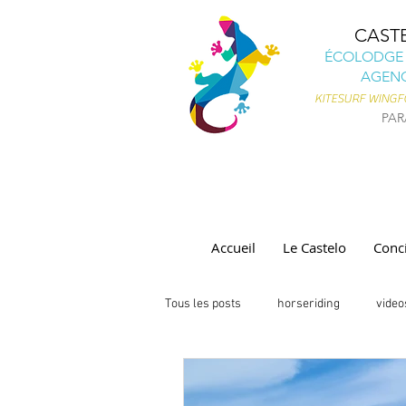
CAST
ÉCOLODGE 
AGENC
KITESURF
WINGFO
PAR
Accueil
Le Castelo
Conci
Tous les posts
horseriding
video
Castelo vendôm
Parajuru