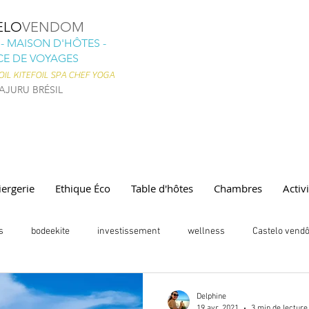
ELO
VENDOM
- MAISON D'HÔTES -
E DE VOYAGES
IL KITEFOIL
SPA CHEF YOGA
AJURU BRÉSIL
ergerie
Ethique Éco
Table d'hôtes
Chambres
Activ
s
bodeekite
investissement
wellness
Castelo vend
ecology
discovers
kitesurf
Coaching kitesurf
Invest
Delphine
19 avr. 2021
3 min de lecture