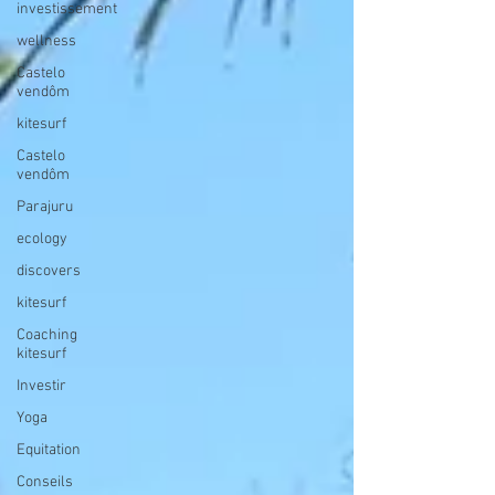
investissement
wellness
Castelo
vendôm
kitesurf
Castelo
vendôm
Parajuru
ecology
discovers
kitesurf
Coaching
kitesurf
Investir
Yoga
Equitation
Conseils