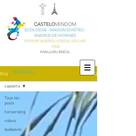
CASTELO
VENDOM
ÉCOLODGE - MAISON D'HÔTES -
AGENCE DE VOYAGES
KITESURF
WINGFOIL KITEFOIL
SPA CHEF
YOGA
PARAJURU BRÉSIL
RÉSERVER
Blog
capoeira
Tous les
posts
horseriding
videos
bodeekite