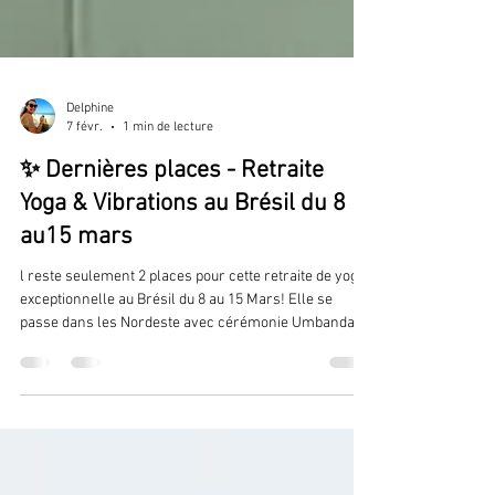
Delphine
7 févr.
1 min de lecture
✨ Dernières places - Retraite
Yoga & Vibrations au Brésil du 8
au15 mars
l reste seulement 2 places pour cette retraite de yoga
exceptionnelle au Brésil du 8 au 15 Mars! Elle se
passe dans les Nordeste avec cérémonie Umbanda,
capoeira, balade à cheval et trip en buggy. Une vraie
découverte de la culture locale dans un
environnement ressourçant. N hésitez pas à vite me
contacter si vous avez envie de vivre cette expérience