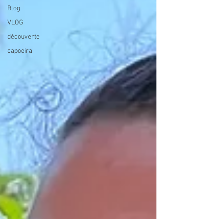
Blog
VLOG
découverte
capoeira