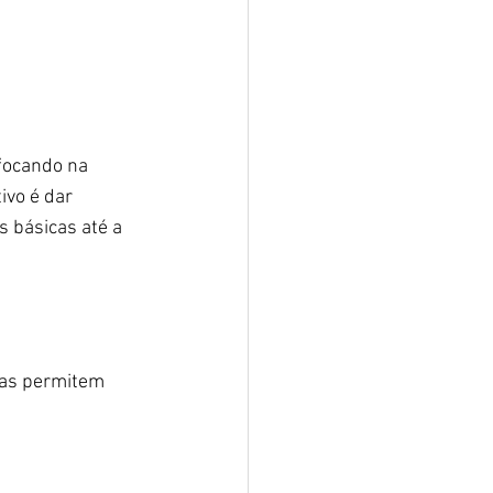
focando na 
ivo é dar 
 básicas até a 
vas permitem 