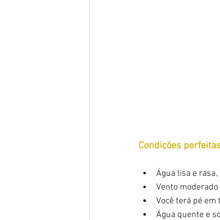
Condições perfeitas
Água lisa e rasa,
Vento moderado e
Você terá pé em t
Água quente e so