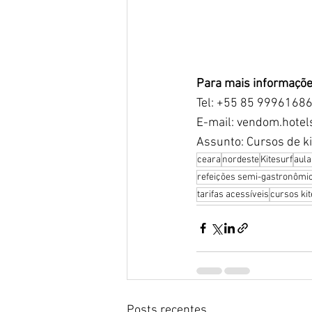
Para mais informaçõe
Tel: +55 85 9996168
E-mail: vendom.hote
Assunto: Cursos de ki
ceara
nordeste
Kitesurf
aula
refeições semi-gastronômi
tarifas acessíveis
cursos kit
Posts recentes