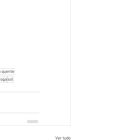
 quente
yoga
sol
Ver tudo