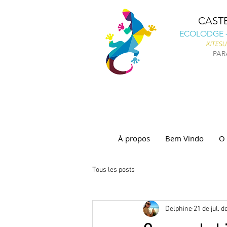
CAST
ECOLODGE -
KITESU
PAR
À propos
Bem Vindo
O 
Tous les posts
Delphine
21 de jul. d