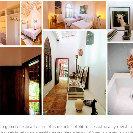
n galería decorada con fotos de arte, fotolibros, esculturas y revist
 individuales oa elección cama king size de 180 cm, un amplio vestid