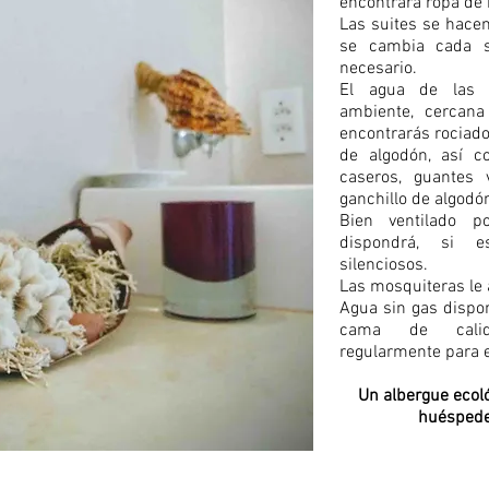
encontrará ropa de 
Las suites se hacen
se cambia cada s
necesario.
El agua de las 
ambiente, cercana
encontrarás rociado
de algodón, así c
caseros, guantes 
ganchillo de algodó
Bien ventilado po
dispondrá, si e
silenciosos.
Las mosquiteras le 
Agua sin gas dispon
cama de calida
regularmente para 
Un albergue ecol
huéspedes