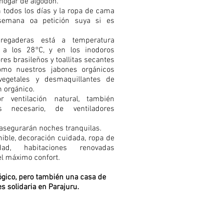
hogar de algodón.
 todos los días y la ropa de cama
emana oa petición suya si es
regaderas está a temperatura
 a los 28°C, y en los inodoros
res brasileños y toallitas secantes
omo nuestros jabones orgánicos
vegetales y desmaquillantes de
n orgánico.
r ventilación natural, también
s necesario, de ventiladores
asegurarán noches tranquilas.
ible, decoración cuidada, ropa de
d, habitaciones renovadas
el máximo confort.
ógico, pero también una casa de
 solidaria en Parajuru.