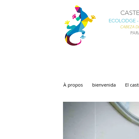
CAST
ECOLODGE -
CABEZA D
PAR
À propos
bienvenida
El cast