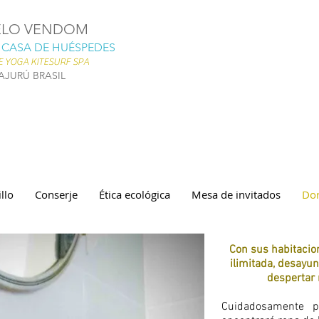
ELO VENDOM
 CASA DE HUÉSPEDES
E YOGA KITESURF SPA
AJURÚ BRASIL
illo
Conserje
Ética ecológica
Mesa de invitados
Dor
Con sus habitacion
ilimitada, desayun
despertar
Cuidadosamente p