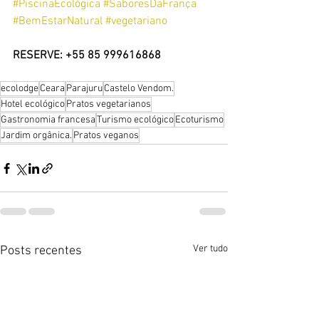
#PiscinaEcológica
#SaboresDaFrança
#BemEstarNatural
#vegetariano
RESERVE: +55 85 999616868
ecolodge
Ceara
Parajuru
Castelo Vendom.
Hotel ecológico
Pratos vegetarianos
Gastronomia francesa
Turismo ecológico
Ecoturismo
Jardim orgânica.
Pratos veganos
Ver tudo
Posts recentes